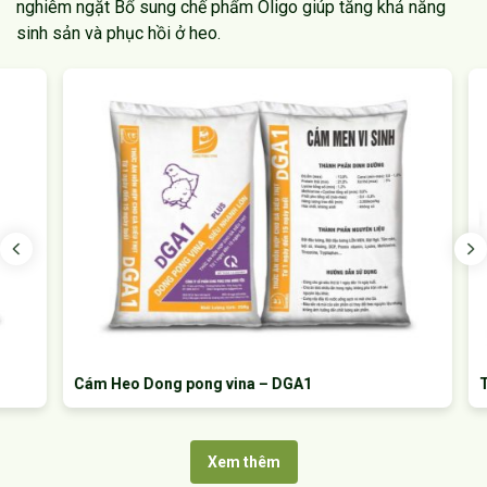
nghiêm ngặt
Bổ sung chế phẩm Oligo giúp tăng khả năng
sinh sản và phục hồi ở heo.
Cám Heo Dong pong vina – DGA1
Thức ă
Xem thêm