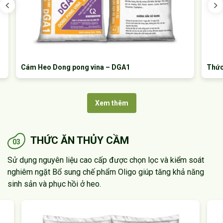
Cám Heo Dong pong vina – DGA1
Thức ă
Xem thêm
THỨC ĂN THỦY CẦM
03
Sử dụng nguyên liệu cao cấp được chọn lọc và kiểm soát
nghiêm ngặt
Bổ sung chế phẩm Oligo giúp tăng khả năng
sinh sản và phục hồi ở heo.