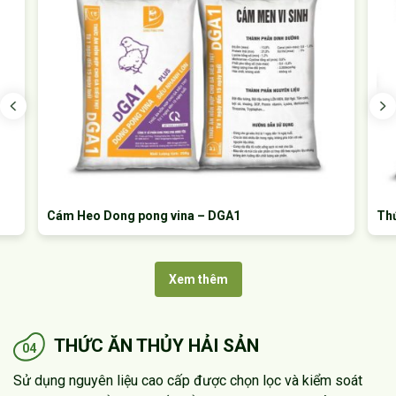
Cám Heo Dong pong vina – DGA1
Thức ă
Xem thêm
THỨC ĂN THỦY HẢI SẢN
04
Sử dụng nguyên liệu cao cấp được chọn lọc và kiểm soát